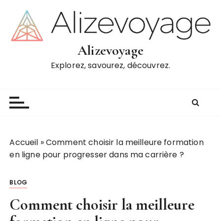
P
a
s
s
Alizevoyage
e
Explorez, savourez, découvrez.
r
a
u
c
o
n
t
Accueil
»
Comment choisir la meilleure formation
e
en ligne pour progresser dans ma carrière ?
n
u
BLOG
Comment choisir la meilleure