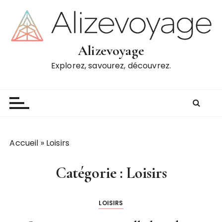
P
a
s
s
Alizevoyage
e
Explorez, savourez, découvrez.
r
a
u
c
o
n
t
Accueil
»
Loisirs
e
n
Catégorie :
Loisirs
u
LOISIRS