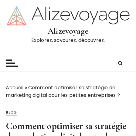
P
a
s
s
Alizevoyage
e
Explorez, savourez, découvrez.
r
a
u
c
o
n
t
Accueil
»
Comment optimiser sa stratégie de
e
marketing digital pour les petites entreprises ?
n
u
BLOG
Comment optimiser sa stratégie