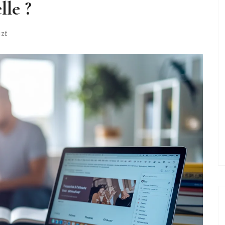
lle ?
IZÉ