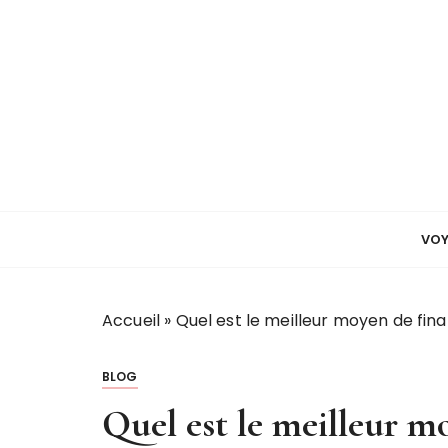
P
a
s
s
e
r
a
u
c
o
VO
n
t
e
Accueil
»
Quel est le meilleur moyen de fin
n
u
BLOG
Quel est le meilleur m