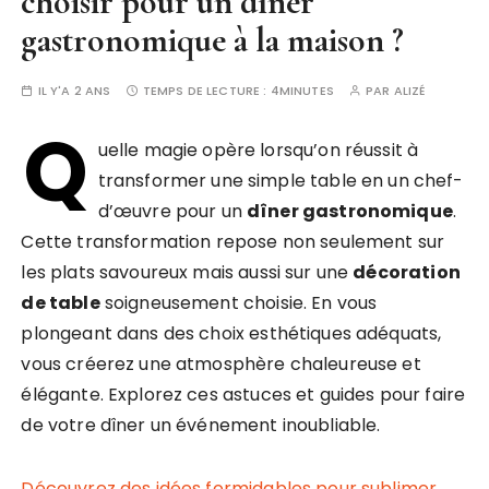
choisir pour un dîner
gastronomique à la maison ?
IL Y'A 2 ANS
TEMPS DE LECTURE :
4MINUTES
PAR
ALIZÉ
Q
uelle magie opère lorsqu’on réussit à
transformer une simple table en un chef-
d’œuvre pour un
dîner gastronomique
.
Cette transformation repose non seulement sur
les plats savoureux mais aussi sur une
décoration
de table
soigneusement choisie. En vous
plongeant dans des choix esthétiques adéquats,
vous créerez une atmosphère chaleureuse et
élégante. Explorez ces astuces et guides pour faire
de votre dîner un événement inoubliable.
Découvrez des idées formidables pour sublimer