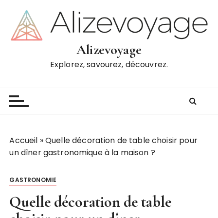
P
a
s
s
Alizevoyage
e
Explorez, savourez, découvrez.
r
a
u
c
o
n
t
Accueil
»
Quelle décoration de table choisir pour
e
un dîner gastronomique à la maison ?
n
u
GASTRONOMIE
Quelle décoration de table