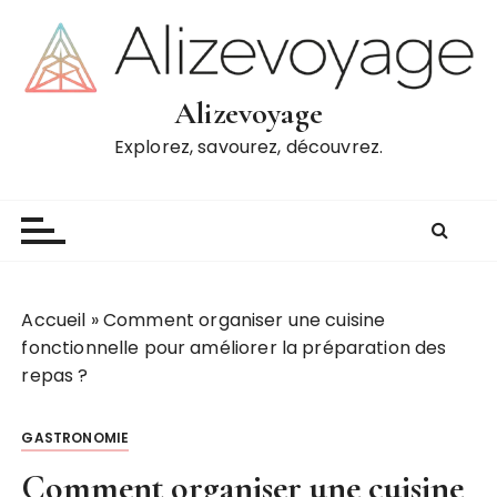
P
a
s
s
Alizevoyage
e
Explorez, savourez, découvrez.
r
a
u
c
o
n
t
Accueil
»
Comment organiser une cuisine
e
fonctionnelle pour améliorer la préparation des
n
repas ?
u
GASTRONOMIE
Comment organiser une cuisine