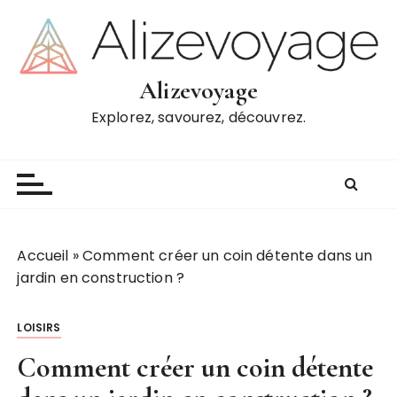
P
a
s
s
Alizevoyage
e
Explorez, savourez, découvrez.
r
a
u
c
o
n
t
Accueil
»
Comment créer un coin détente dans un
e
jardin en construction ?
n
u
LOISIRS
Comment créer un coin détente