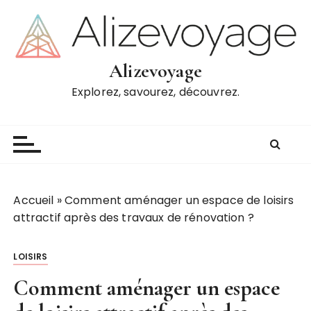
P
a
s
s
Alizevoyage
e
Explorez, savourez, découvrez.
r
a
u
c
o
n
t
Accueil
»
Comment aménager un espace de loisirs
e
attractif après des travaux de rénovation ?
n
u
LOISIRS
Comment aménager un espace