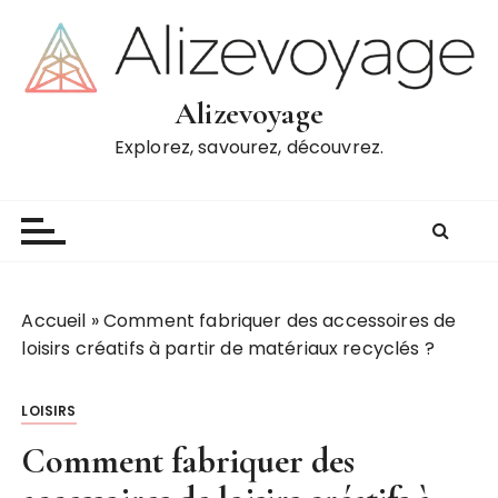
P
a
s
s
Alizevoyage
e
Explorez, savourez, découvrez.
r
a
u
c
o
n
t
Accueil
»
Comment fabriquer des accessoires de
e
loisirs créatifs à partir de matériaux recyclés ?
n
u
LOISIRS
Comment fabriquer des