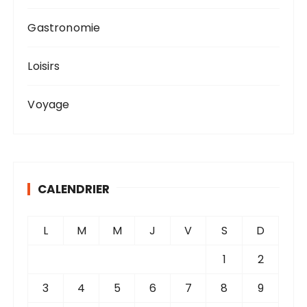
Gastronomie
Loisirs
Voyage
CALENDRIER
L
M
M
J
V
S
D
1
2
3
4
5
6
7
8
9