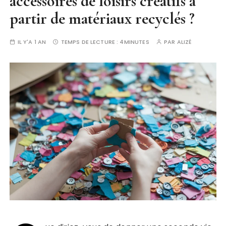
accessoires de loisirs créatifs à
partir de matériaux recyclés ?
IL Y'A 1 AN
TEMPS DE LECTURE :
4MINUTES
PAR
ALIZÉ