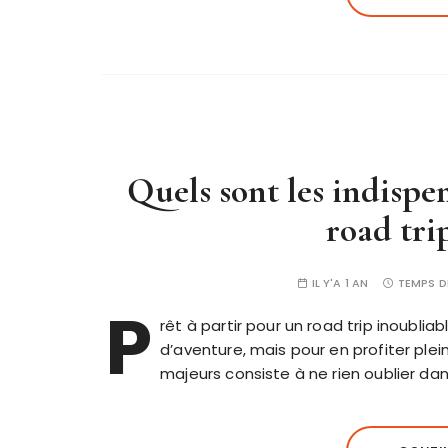
Quels sont les indispe
road tri
IL Y'A 1 AN
TEMPS D
P
rêt à partir pour un road trip inoubli
d’aventure, mais pour en profiter plein
majeurs consiste à ne rien oublier da