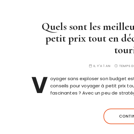
Quels sont les meille
petit prix tout en d
tour
IL Y'A 1 AN
TEMPS D
V
oyager sans exploser son budget est
conseils pour voyager à petit prix t
fascinantes ? Avec un peu de stratég
CONTIN