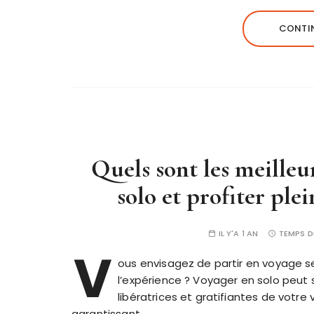
CONTIN
Quels sont les meilleu
solo et profiter ple
IL Y'A 1 AN
TEMPS D
V
ous envisagez de partir en voyage s
l’expérience ? Voyager en solo peut s
libératrices et gratifiantes de votr
garantissant…